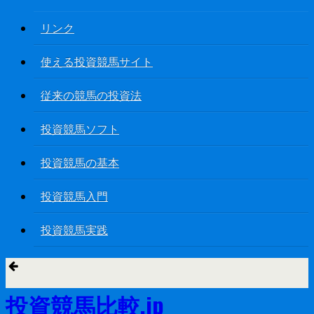
リンク
使える投資競馬サイト
従来の競馬の投資法
投資競馬ソフト
投資競馬の基本
投資競馬入門
投資競馬実践
投資競馬比較.jp