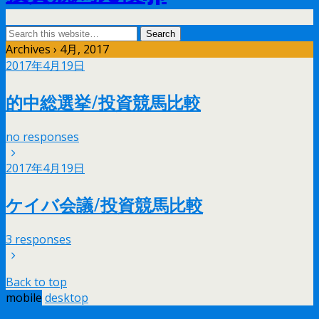
Archives › 4月, 2017
2017年4月19日
的中総選挙/投資競馬比較
no responses
2017年4月19日
ケイバ会議/投資競馬比較
3 responses
Back to top
mobile
desktop