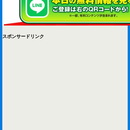
スポンサードリンク