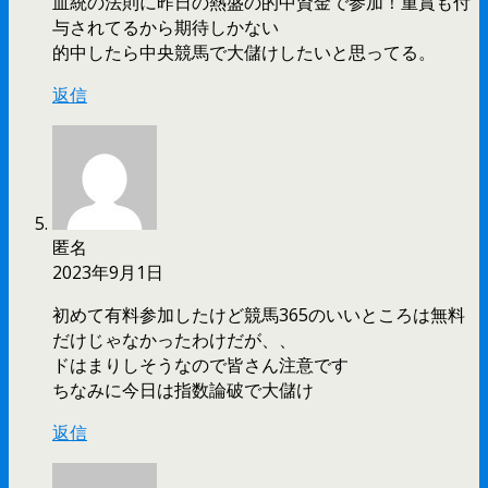
血統の法則に昨日の熱盛の的中資金で参加！重賞も付
与されてるから期待しかない
的中したら中央競馬で大儲けしたいと思ってる。
返信
匿名
2023年9月1日
初めて有料参加したけど競馬365のいいところは無料
だけじゃなかったわけだが、、
ドはまりしそうなので皆さん注意です
ちなみに今日は指数論破で大儲け
返信