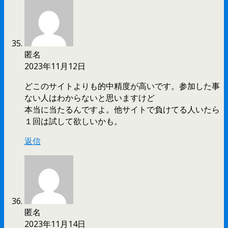
匿名
2023年11月12日
どこのサイトよりも的中精度が高いです。参加した事
ない人はわからないと思いますけど
本当に当たるんですよ。他サイトで負けてる人いたら
１回は試して欲しいかも。
返信
匿名
2023年11月14日