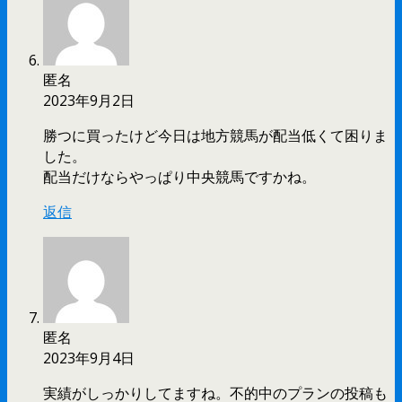
匿名
2023年9月2日
勝つに買ったけど今日は地方競馬が配当低くて困りま
した。
配当だけならやっぱり中央競馬ですかね。
返信
匿名
2023年9月4日
実績がしっかりしてますね。不的中のプランの投稿も