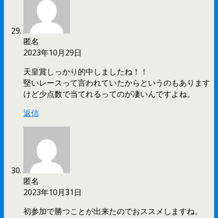
匿名
2023年10月29日
天皇賞しっかり的中しましたね！！
堅いレースって言われていたからというのもあります
けど少点数で当てれるってのが凄いんですよね。
返信
匿名
2023年10月31日
初参加で勝つことが出来たのでおススメしますね。