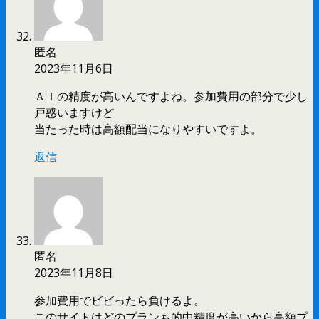
匿名
2023年11月6日
ＡＩの精度が高いんですよね。参加費用の部分で少し
戸惑いますけど
当たった時は高額配当になりやすいですよ。
返信
匿名
2023年11月8日
参加費用でビビったら負けるよ。
このサイトはどのプランも的中精度が高いから高額プ