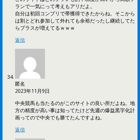
ランで一気にって考えもアリだよ。
自分は初回コンプリで帯獲得できたからね。そこから
は割とどれ参加して外れても余裕だったし継続してた
らプラスが増えてるｗｗｗ
返信
匿名
2023年11月9日
中央競馬も当たるのがこのサイトの良い所だよね。地
方の精度が高い事は知ってたけど先週の爆益黒字化計
画ってので中央でも勝てたんですよね。
返信