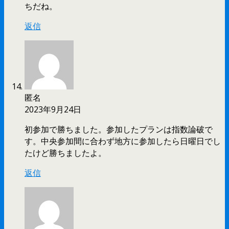
ちだね。
返信
匿名
2023年9月24日
初参加で勝ちました。参加したプランは指数論破で
す。中央参加間に合わず地方に参加したら日曜日でし
たけど勝ちましたよ。
返信