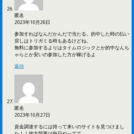
匿名
2023年10月26日
参加すればなんだかんだで当たる。的中した時の払い
戻しはトリガミる時もあるけどね。
無料に参加するよりはタイムロジックとか的中なんち
ゃらとか安いの参加した方が稼げるよ
返信
匿名
2023年10月27日
資金調達するには持って来いのサイトを見つけまし
た！！地方競馬は毎日やってて