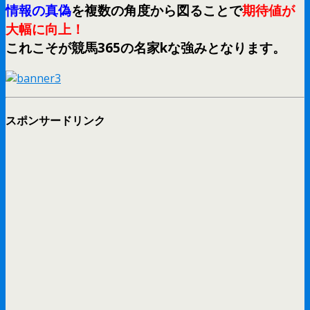
情報の真偽
を複数の角度から図ることで
期待値が
大幅に向上！
これこそが競馬365の名家kな強みとなります。
スポンサードリンク