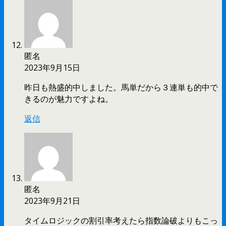
匿名
2023年9月15日
昨日も熱盛的中しました。馬単だから３連単も的中で
きるのが魅力ですよね。
返信
匿名
2023年9月21日
タイムロジックの割引率考えたら指数論破よりもこっ