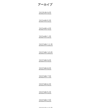
アーカイブ
2025年9月
2024年5月
2024年4月
2024年1月
2023年11月
2023年10月
2023年9月
2023年8月
2023年7月
2023年6月
2023年5月
2023年2月