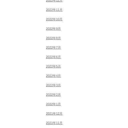
2022年12月
2022年11月
2022年10月
2022年9月
2022年8月
2022年7月
2022年6月
2022年5月
2022年4月
2022年3月
2022年2月
2022年1月
2021年12月
2021年11月