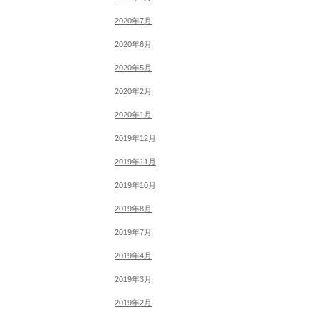
2020年7月
2020年6月
2020年5月
2020年2月
2020年1月
2019年12月
2019年11月
2019年10月
2019年8月
2019年7月
2019年4月
2019年3月
2019年2月