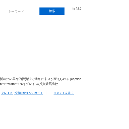
.com/ 新時代の革命的投資法で簡単に未来が変えられる [caption
ligncenter" width="476"] グレイス/投資競馬比較…
グレイス
,
投資に使えないサイト
コメントを書く