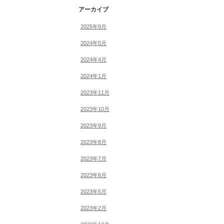
アーカイブ
2025年9月
2024年5月
2024年4月
2024年1月
2023年11月
2023年10月
2023年9月
2023年8月
2023年7月
2023年6月
2023年5月
2023年2月