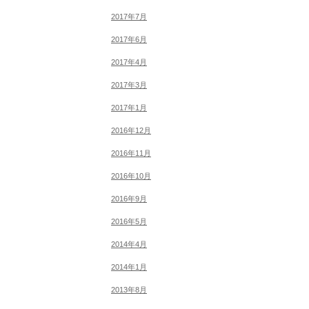
2017年7月
2017年6月
2017年4月
2017年3月
2017年1月
2016年12月
2016年11月
2016年10月
2016年9月
2016年5月
2014年4月
2014年1月
2013年8月