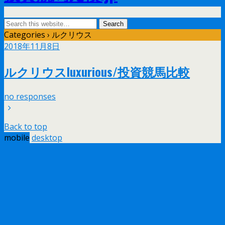
Categories ›
ルクリウス
2018年11月8日
ルクリウスluxurious/投資競馬比較
no responses
Back to top
mobile
desktop