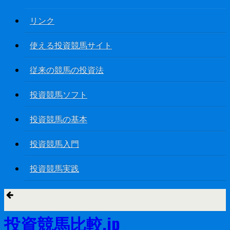
リンク
使える投資競馬サイト
従来の競馬の投資法
投資競馬ソフト
投資競馬の基本
投資競馬入門
投資競馬実践
投資競馬比較.jp