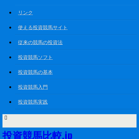
リンク
使える投資競馬サイト
従来の競馬の投資法
投資競馬ソフト
投資競馬の基本
投資競馬入門
投資競馬実践
投資競馬比較.jp