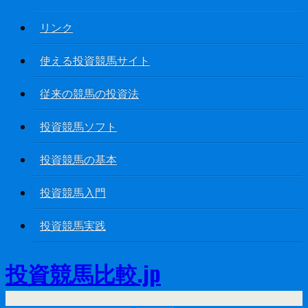
リンク
使える投資競馬サイト
従来の競馬の投資法
投資競馬ソフト
投資競馬の基本
投資競馬入門
投資競馬実践
投資競馬比較.jp