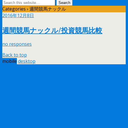
Categories ›
週間競馬ナックル
2016年12月8日
週間競馬ナックル/投資競馬比較
no responses
Back to top
mobile
desktop