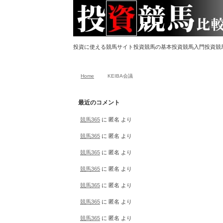
投資に使える競馬サイト
投資競馬の基本
投資競馬入門
投資競
Home
KEIBA会議
最近のコメント
競馬365
に
匿名
より
競馬365
に
匿名
より
競馬365
に
匿名
より
競馬365
に
匿名
より
競馬365
に
匿名
より
競馬365
に
匿名
より
競馬365
に
匿名
より