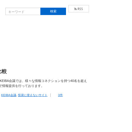
比較
eweb.jp/ KEIBA会議では、様々な情報コネクションを持つ40名を超え
で情報提供を行っております。
KEIBA会議
,
投資に使えないサイト
3件