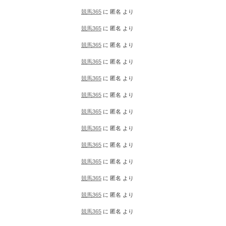
競馬365
に
匿名
より
競馬365
に
匿名
より
競馬365
に
匿名
より
競馬365
に
匿名
より
競馬365
に
匿名
より
競馬365
に
匿名
より
競馬365
に
匿名
より
競馬365
に
匿名
より
競馬365
に
匿名
より
競馬365
に
匿名
より
競馬365
に
匿名
より
競馬365
に
匿名
より
競馬365
に
匿名
より