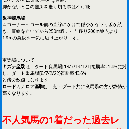
にそこから250mの平坦な直線、
脚がないとこの難所を走り切る事は不可能
阪神競馬場
４コーナー～コール前の直線にかけて穏やかな下り坂が続
き、直線を向いてから250m程走った残り200m地点より
1.8mの急坂を一気に駆け上がります。
重馬場について
キズナ産駒
は ダート良馬場[13/7/13/121]複勝率21.4%に対
し、ダート重馬場[8/7/2/22]複勝率43.6%
と倍の数値になります。
ロードカナロア産駒
は 芝・ダート共に良馬場の方が数値が
高くなります。
不人気馬の1着だった過去レ